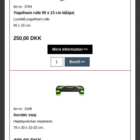
Art.nr.: 3764
Yoga/foam rulle 90 x 15 cm blå/gul.
Lyseblå yoga/foam rulle.
90 x 15 cm.
250,00
DKK
Art.nr.: 3168
Aerobic step
Højdejusterbar stepbænk.
78 x 30 x 10-20 cm.