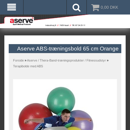
0,00
DKK
Aserve ABS-træningsbold 65 cm Orange
Forside
»
Aserve / Thera-Band-træningsprodukter / Fitnessudstyr
»
Terapibolde med ABS