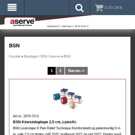
0,00
DKK
BSN
Forside
»
Bandager / BSN / Aserve
»
BSN
1
2
Næste-->
Art.nr.: 2070-72-0
BSN Kinesiologitape 2,5 cm, Latexfri.
BSN Leukotape K Pain Relief Technique Komfortabelt og patientvenlig 5 m
pr. rulle 2,5 cm findes i blå 2070, hudfarvet 2071 og rød 2072. Findes også