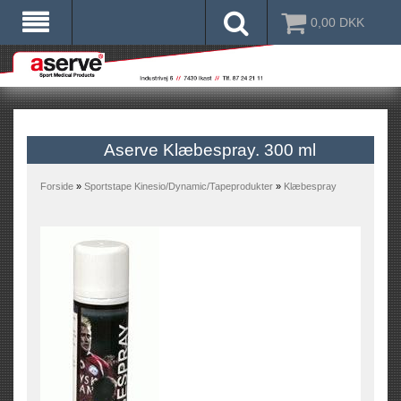
0,00
DKK
Aserve Klæbespray. 300 ml
Forside
»
Sportstape Kinesio/Dynamic/Tapeprodukter
»
Klæbespray