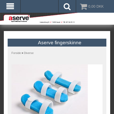
0,00
DKK
Aserve fingerskinne
Forside
»
Diverse