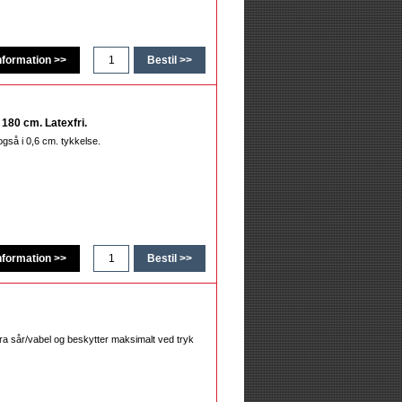
180 cm. Latexfri.
så i 0,6 cm. tykkelse.
ra sår/vabel og beskytter maksimalt ved tryk