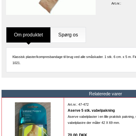
Art.nr.:
Om produktet
Spørg os
Klassisk plaster/kompresbandage til brug ved alle småskader. 1 stk. 6 cm. x 5 m.
1021.
Relaterede varer
Art.nr.: 47-472
Aserve 5 stk. vabelpakning
Aserve vabelplaster i en lille praktisk pakning,
vabelplastre der måler 42 X 69 mm.
70,00
DKK