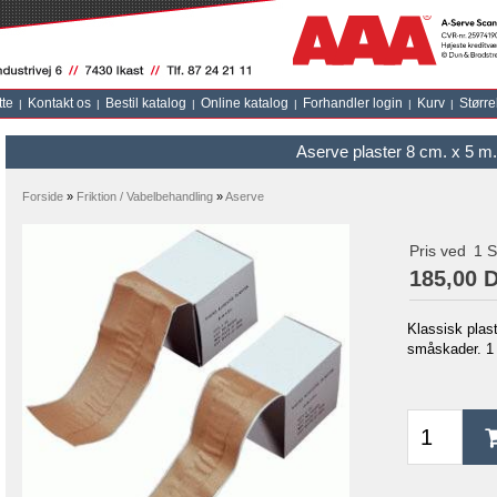
tte
Kontakt os
Bestil katalog
Online katalog
Forhandler login
Kurv
Større
Aserve plaster 8 cm. x 5 m.
Forside
»
Friktion / Vabelbehandling
»
Aserve
Pris ved
1
S
185,00 
Klassisk plas
småskader. 1 