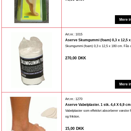
Art.nr.: 1015
Aserve Skumgummi (foam) 0,3 x 12,5 x 
Skumgummi (foam) 0,3 x 12,5 x 180 cm. Fås og
270,00
DKK
Art.nr.: 1270
Aserve Vabelplaster. 1 stk. 4,4 X 6,9 cm
Vabelplaster som effektivt absorberer væske f
og friktion.
15,00
DKK