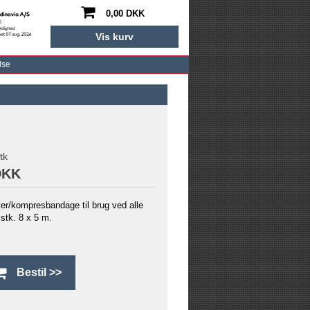
0,00 DKK
Vis kurv
lse
tk
DKK
ter/kompresbandage til brug ved alle
stk. 8 x 5 m.