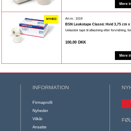
Art.nr.: 1019
BSN Leukotape Classic Hvid 3,75 cm x
Uelastisk tape til aflastning efter forvridning, f
100,00
DKK
INFORMATION
NY
Firmaprofil
Nyheder
Vilkår
FØ
Ansatte