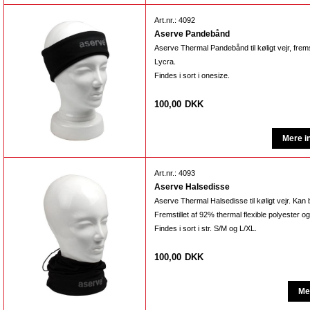
Art.nr.: 4092
Aserve Pandebånd
Aserve Thermal Pandebånd til køligt vejr, frems
Lycra.
Findes i sort i onesize.
100,00
DKK
Art.nr.: 4093
Aserve Halsedisse
Aserve Thermal Halsedisse til køligt vejr. Ka
Fremstillet af 92% thermal flexible polyester 
Findes i sort i str. S/M og L/XL.
100,00
DKK