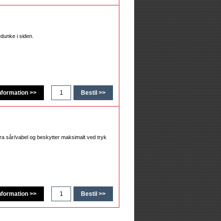
edunke i siden.
ra sår/vabel og beskytter maksimalt ved tryk