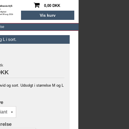
0,00 DKK
Vis kurv
lse
 L i sort.
tk
DKK
hvid og sort. Udsolgt i størrelse M og L
ve
relse