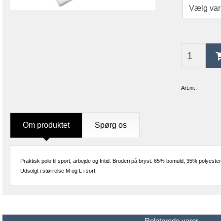
Art.nr.:
Om produktet
Spørg os
Praktisk polo til sport, arbejde og fritid. Broderi på bryst. 65% bomuld, 35% polyester. 
Udsolgt i størrelse M og L i sort.
Relaterede varer