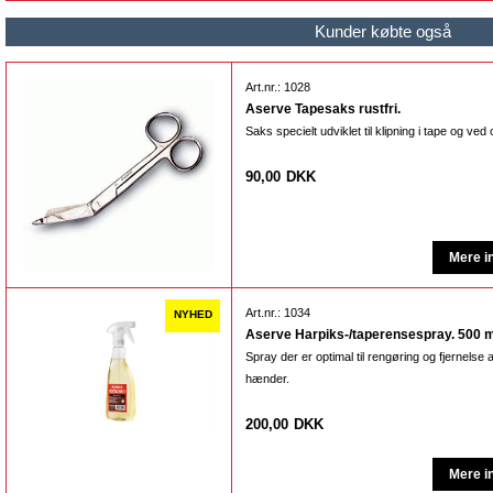
Kunder købte også
Art.nr.: 1028
Aserve Tapesaks rustfri.
Saks specielt udviklet til klipning i tape og ved
90,00
DKK
Art.nr.: 1034
Aserve Harpiks-/taperensespray. 500 m
Spray der er optimal til rengøring og fjernelse af
hænder.
200,00
DKK