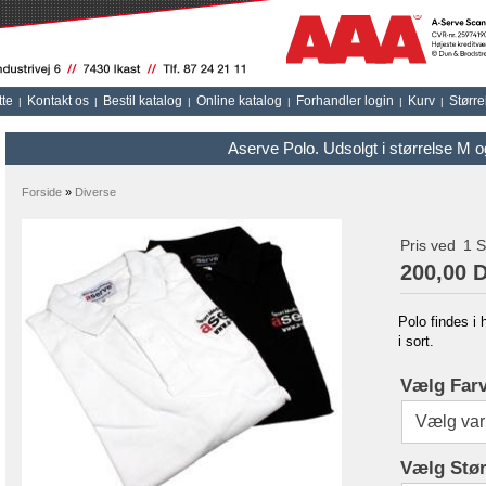
tte
Kontakt os
Bestil katalog
Online katalog
Forhandler login
Kurv
Større
Aserve Polo. Udsolgt i størrelse M og
Forside
»
Diverse
Pris ved
1
S
200,00 
Polo findes i 
i sort.
Vælg Far
Vælg Stør