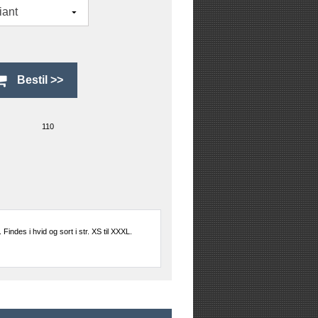
110
Findes i hvid og sort i str. XS til XXXL.