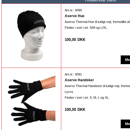
Art.nr.: 4090
Aserve Hue
Aserve Thermal Hue til køligt vejr, fremstillet 
Findes i sort i str. S/M og L/XL.
100,00
DKK
Art.nr.: 4091
Aserve Handsker
Aserve Thermal Handsker til køligt vejr, fremst
Lycra.
Findes i sort i str. S, M, L og XL.
100,00
DKK