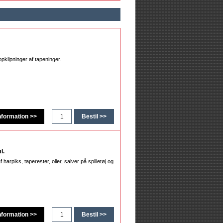
 opklipninger af tapeninger.
l.
 harpiks, taperester, olier, salver på spilletøj og