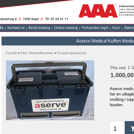
tte
Kontakt os
Bestil katalog
Online katalog
Forhandler login
Kurv
Større
Aserve Medical Kuffert Medi
Forside
»
Klub / Behandlertasker
»
Fysioterapeuttasker
Pris ved
1
S
1.000,0
Aserve medica
har en udtagli
småting i topp
bunden.