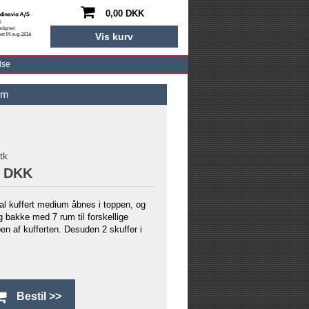
0,00 DKK
Vis kurv
lse
um
tk
0 DKK
l kuffert medium åbnes i toppen, og
g bakke med 7 rum til forskellige
en af kufferten. Desuden 2 skuffer i