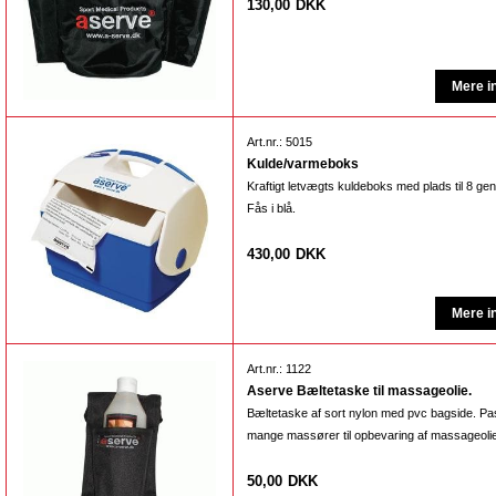
130,00
DKK
Art.nr.: 5015
Kulde/varmeboks
Kraftigt letvægts kuldeboks med plads til 8 ge
Fås i blå.
430,00
DKK
Art.nr.: 1122
Aserve Bæltetaske til massageolie.
Bæltetaske af sort nylon med pvc bagside. Pass
mange massører til opbevaring af massageolie/
50,00
DKK