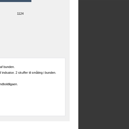
1124
 af bunden.
 indsatse. 2 skuffer til småting i bunden.
ndboldligaen.