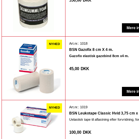
330,00
DKK
Art.nr.: 1018
BSN Gazofix 8 cm X 4 m.
Gazofix elastisk gazebind 8cm x4 m.
45,00
DKK
Art.nr.: 1019
BSN Leukotape Classic Hvid 3,75 cm x
Uelastisk tape til aflastning efter forvridning, f
100,00
DKK