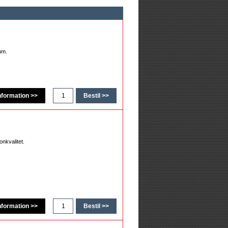
um.
onkvalitet.