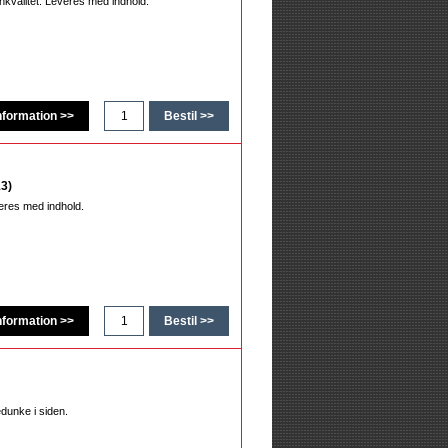
onkvalitet. Leveres med indhold.
13)
veres med indhold.
edunke i siden.