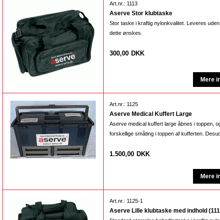
Art.nr.: 1113
Aserve Stor klubtaske
Stor taske i kraftig nylonkvalitet. Leveres ude
dette ønskes.
300,00
DKK
Art.nr.: 1125
Aserve Medical Kuffert Large
Aserve medical kuffert large åbnes i toppen, o
forskellige småting i toppen af kufferten. Desu
1.500,00
DKK
Art.nr.: 1125-1
Aserve Lille klubtaske med indhold (111