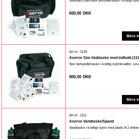
Standard størrelse behndlertaske i kraftig nyl
600,00
DKK
Art.nr.: 1126
Aserve Stor klubtaske med indhold (11
Stor behandlertaske i kraftig nylonkvalitet. Le
800,00
DKK
Art.nr.: 1111
Aserve Vandtaske/Spand
Vandtaske i kraftigt nylon med plads til 2 drikk