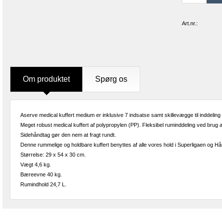
Art.nr.:
Om produktet
Spørg os
Aserve medical kuffert medium er inklusive 7 indsatse samt skillevægge til inddeling
Meget robust medical kuffert af polypropylen (PP). Fleksibel ruminddeling ved brug af
Sidehåndtag gør den nem at fragt rundt.
Denne rummelige og holdbare kuffert benyttes af alle vores hold i Superligaen og Hå
Størrelse: 29 x 54 x 30 cm.
Vægt 4,6 kg.
Bæreevne 40 kg.
Rumindhold 24,7 L.