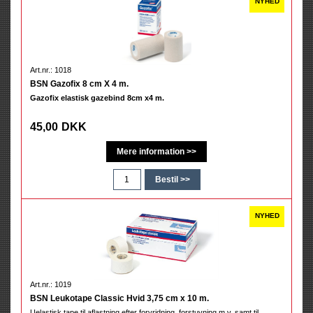
Art.nr.: 1018
BSN Gazofix 8 cm X 4 m.
Gazofix elastisk gazebind 8cm x4 m.
45,00
DKK
Art.nr.: 1019
BSN Leukotape Classic Hvid 3,75 cm x 10 m.
Uelastisk tape til aflastning efter forvridning, forstuvning m.v. samt til