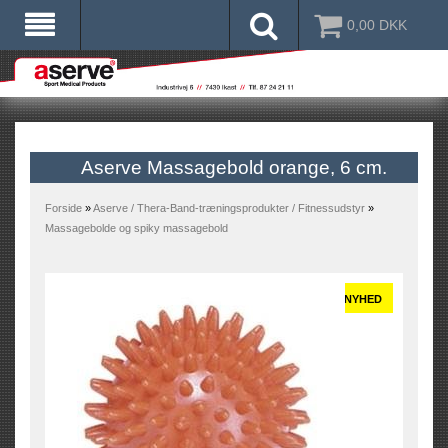
0,00
DKK
Aserve Massagebold orange, 6 cm.
Forside
»
Aserve / Thera-Band-træningsprodukter / Fitnessudstyr
»
Massagebolde og spiky massagebold