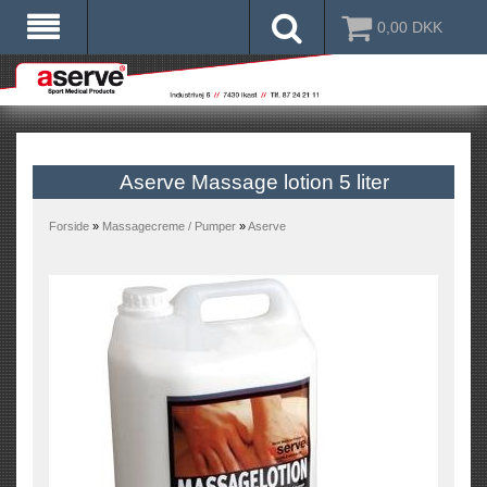
0,00
DKK
Aserve Massage lotion 5 liter
Forside
»
Massagecreme / Pumper
»
Aserve